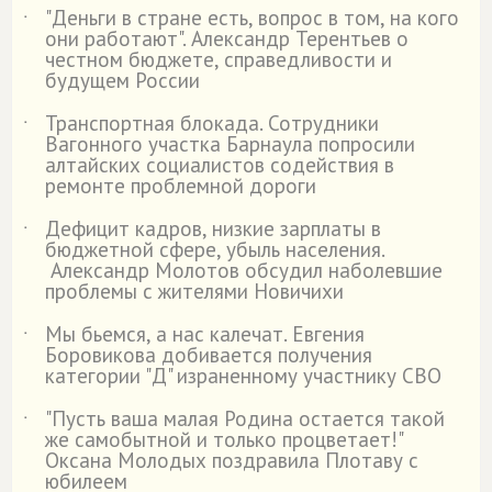
"Деньги в стране есть, вопрос в том, на кого
˙
они работают". Александр Терентьев о
честном бюджете, справедливости и
будущем России
Транспортная блокада. Сотрудники
˙
Вагонного участка Барнаула попросили
алтайских социалистов содействия в
ремонте проблемной дороги
Дефицит кадров, низкие зарплаты в
˙
бюджетной сфере, убыль населения.
Александр Молотов обсудил наболевшие
проблемы с жителями Новичихи
Мы бьемся, а нас калечат. Евгения
˙
Боровикова добивается получения
категории "Д" израненному участнику СВО
"Пусть ваша малая Родина остается такой
˙
же самобытной и только процветает!"
Оксана Молодых поздравила Плотаву с
юбилеем