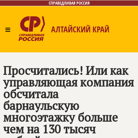
СПРАВЕДЛИВАЯ РОССИЯ
≡
АЛТАЙСКИЙ КРАЙ
Главная
Новости
Лица
Фото/Видео
Газета
Контакты
Просчитались! Или как
управляющая компания
обсчитала
барнаульскую
многоэтажку больше
чем на 130 тысяч