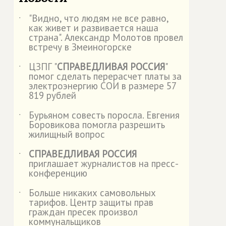
"Видно, что людям не все равно,
˙
как живет и развивается наша
страна". Александр Молотов провел
встречу в Змеиногорске
ЦЗПГ "
СПРАВЕДЛИВАЯ РОССИЯ
"
˙
помог сделать перерасчет платы за
электроэнергию СОИ в размере 57
819 рублей
Бурьяном совесть поросла. Евгения
˙
Боровикова помогла разрешить
жилищный вопрос
СПРАВЕДЛИВАЯ РОССИЯ
˙
приглашает журналистов на пресс-
конференцию
Больше никаких самовольных
˙
тарифов. Центр защиты прав
граждан пресек произвол
коммунальщиков