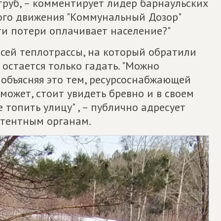
труб, – комментирует лидер барнаульских
ого движения "Коммунальный Дозор"
ти потери оплачивает население?"
всей теплотрассы, на который обратили
 остается только гадать. "Можно
объясняя это тем, ресурсоснабжающей
 может, стоит увидеть бревно и в своем
е топить улицу" , – публично адресует
етентным органам.