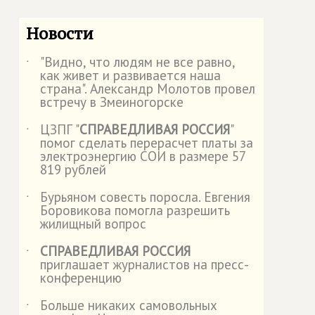
Новости
"Видно, что людям не все равно,
˙
как живет и развивается наша
страна". Александр Молотов провел
встречу в Змеиногорске
ЦЗПГ "
СПРАВЕДЛИВАЯ РОССИЯ
"
˙
помог сделать перерасчет платы за
электроэнергию СОИ в размере 57
819 рублей
Бурьяном совесть поросла. Евгения
˙
Боровикова помогла разрешить
жилищный вопрос
СПРАВЕДЛИВАЯ РОССИЯ
˙
приглашает журналистов на пресс-
конференцию
Больше никаких самовольных
˙