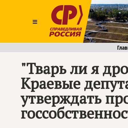
≡
Глав
"Тварь ли я д
Краевые депут
утверждать пр
госсобственно