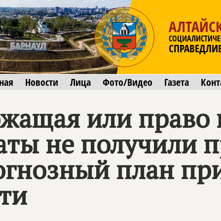
АЛТАЙС
СОЦИАЛИСТИЧЕ
СПРАВЕДЛИ
ная
Новости
Лица
Фото/Видео
Газета
Конт
рожащая или право
аты не получили п
огнозный план пр
сти