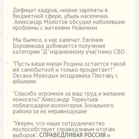
Дефицит кадров, низкие зарплаты в
˙
бюджетной сфере, убыль населения.
Александр Молотов обсудил наболевшие
проблемы с жителями Новичихи
Мы бьемся, а нас калечат. Евгения
˙
Боровикова добивается получения
категории "Д" израненному участнику СВО
"Пусть ваша малая Родина остается такой
˙
же самобытной и только процветает!"
Оксана Молодых поздравила Плотаву с
юбилеем
"Спасибо огромное за ваш труд и желание
˙
помогать!" Александр Терентьев
поблагодарил волонтеров Зонального
района за их неравнодушие
"Уверен, что наше сотрудничество
˙
поспособствует справедливым итогам
выборов".
СПРАВЕДЛИВАЯ РОССИЯ
и