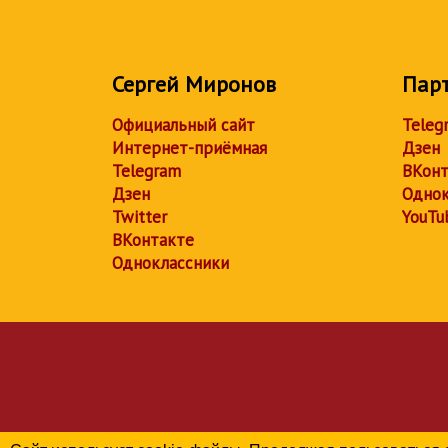
Сергей Миронов
Пар
Официальный сайт
Teleg
Интернет-приёмная
Дзен
Telegram
ВКонт
Дзен
Однок
Twitter
YouTu
ВКонтакте
Одноклассники