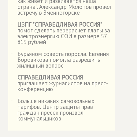
как живет и развивается наша
страна". Александр Молотов провел
встречу в Змеиногорске
ЦЗПГ "
СПРАВЕДЛИВАЯ РОССИЯ
"
˙
помог сделать перерасчет платы за
электроэнергию СОИ в размере 57
819 рублей
Бурьяном совесть поросла. Евгения
˙
Боровикова помогла разрешить
жилищный вопрос
СПРАВЕДЛИВАЯ РОССИЯ
˙
приглашает журналистов на пресс-
конференцию
Больше никаких самовольных
˙
тарифов. Центр защиты прав
граждан пресек произвол
коммунальщиков