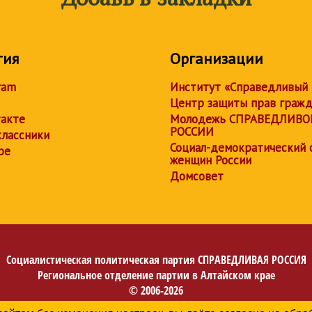
тия
Организации
ram
Институт «Справедливый
Центр защиты прав граж
акте
Молодежь СПРАВЕДЛИВО
РОССИИ
лассники
Социал-демократический 
be
женщин России
Домсовет
Социалистическая политическая партия
СПРАВЕДЛИВАЯ РОССИЯ
Региональное отделение партии в Алтайском крае
© 2006-2026
Политика в отношении обработки персональных данных