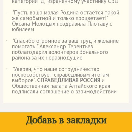
категории "Д" израненному участнику СВО
"Пусть ваша малая Родина остается такой
˙
же самобытной и только процветает!"
Оксана Молодых поздравила Плотаву с
юбилеем
"Спасибо огромное за ваш труд и желание
˙
помогать!" Александр Терентьев
поблагодарил волонтеров Зонального
района за их неравнодушие
"Уверен, что наше сотрудничество
˙
поспособствует справедливым итогам
выборов".
СПРАВЕДЛИВАЯ РОССИЯ
и
Общественная палата Алтайского края
подписали соглашение о взаимодействии
Добавь в закладки