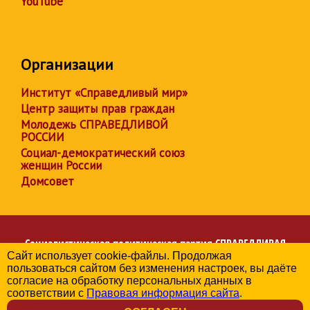
YouTube
Организации
Институт «Справедливый мир»
Центр защиты прав граждан
Молодежь СПРАВЕДЛИВОЙ
РОССИИ
Социал-демократический союз
женщин России
Домсовет
Социалистическая политическая партия
СПРАВЕДЛИВАЯ
Сайт использует cookie-файлы. Продолжая
РОССИЯ
пользоваться сайтом без изменения настроек, вы даёте
Региональное отделение партии в Алтайском крае
согласие на обработку персональных данных в
© 2006-2026
соответствии с
Правовая информация сайта
.
Политика в отношении обработки персональных данных