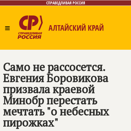
СПРАВЕДЛИВАЯ РОССИЯ
≡
АЛТАЙСКИЙ КРАЙ
Главная
Новости
Лица
Фото/Видео
Газета
Контакты
Само не рассосется.
Евгения Боровикова
призвала краевой
Минобр перестать
мечтать "о небесных
пирожках"