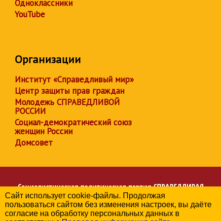
Одноклассники
YouTube
Организации
Институт «Справедливый мир»
Центр защиты прав граждан
Молодежь СПРАВЕДЛИВОЙ
РОССИИ
Социал-демократический союз
женщин России
Домсовет
Социалистическая политическая партия
СПРАВЕДЛИВАЯ
Сайт использует cookie-файлы. Продолжая
РОССИЯ
пользоваться сайтом без изменения настроек, вы даёте
Региональное отделение партии в Алтайском крае
согласие на обработку персональных данных в
© 2006-2026