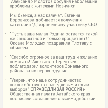
Александр Молотов обсудил наболевшие
проблемы с жителями Новичихи
Мы бьемся, а нас калечат. Евгения
˙
Боровикова добивается получения
категории "Д" израненному участнику СВО
"Пусть ваша малая Родина остается такой
˙
же самобытной и только процветает!"
Оксана Молодых поздравила Плотаву с
юбилеем
"Спасибо огромное за ваш труд и желание
˙
помогать!" Александр Терентьев
поблагодарил волонтеров Зонального
района за их неравнодушие
"Уверен, что наше сотрудничество
˙
поспособствует справедливым итогам
выборов".
СПРАВЕДЛИВАЯ РОССИЯ
и
Общественная палата Алтайского края
подписали соглашение о взаимодействии