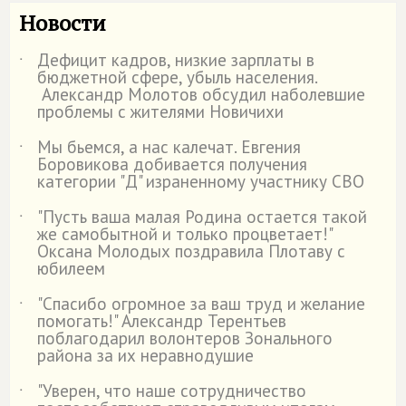
Новости
Дефицит кадров, низкие зарплаты в
˙
бюджетной сфере, убыль населения.
Александр Молотов обсудил наболевшие
проблемы с жителями Новичихи
Мы бьемся, а нас калечат. Евгения
˙
Боровикова добивается получения
категории "Д" израненному участнику СВО
"Пусть ваша малая Родина остается такой
˙
же самобытной и только процветает!"
Оксана Молодых поздравила Плотаву с
юбилеем
"Спасибо огромное за ваш труд и желание
˙
помогать!" Александр Терентьев
поблагодарил волонтеров Зонального
района за их неравнодушие
"Уверен, что наше сотрудничество
˙