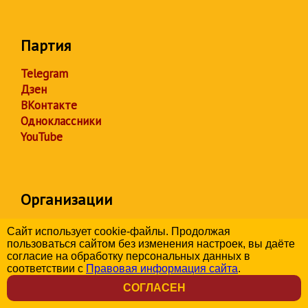
Партия
Telegram
Дзен
ВКонтакте
Одноклассники
YouTube
Организации
Институт «Справедливый мир»
Сайт использует cookie-файлы. Продолжая
Центр защиты прав граждан
пользоваться сайтом без изменения настроек, вы даёте
согласие на обработку персональных данных в
Молодежь СПРАВЕДЛИВОЙ
соответствии с
Правовая информация сайта
.
РОССИИ
Социал-демократический союз
СОГЛАСЕН
женщин России