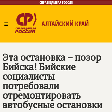
СПРАВЕДЛИВАЯ РОССИЯ
≡
АЛТАЙСКИЙ КРАЙ
Главная
Новости
Лица
Фото/Видео
Газета
Контакты
Эта остановка – позор
Бийска! Бийские
социалисты
потребовали
отремонтировать
автобусные остановки