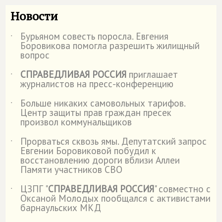
Новости
Бурьяном совесть поросла. Евгения
˙
Боровикова помогла разрешить жилищный
вопрос
СПРАВЕДЛИВАЯ РОССИЯ
приглашает
˙
журналистов на пресс-конференцию
Больше никаких самовольных тарифов.
˙
Центр защиты прав граждан пресек
произвол коммунальщиков
Прорваться сквозь ямы. Депутатский запрос
˙
Евгении Боровиковой побудил к
восстановлению дороги вблизи Аллеи
Памяти участников СВО
ЦЗПГ "
СПРАВЕДЛИВАЯ РОССИЯ
" совместно с
˙
Оксаной Молодых пообщался с активистами
барнаульских МКД