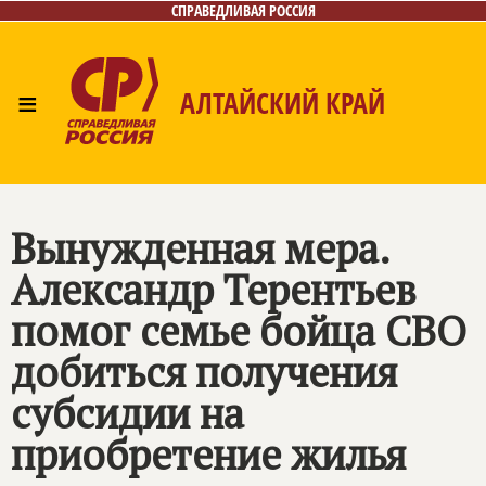
СПРАВЕДЛИВАЯ РОССИЯ
≡
АЛТАЙСКИЙ КРАЙ
Главная
Новости
Лица
Фото/Видео
Газета
Контакты
Вынужденная мера.
Александр Терентьев
помог семье бойца СВО
добиться получения
субсидии на
приобретение жилья