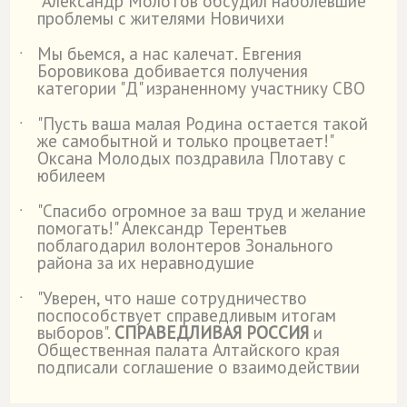
Александр Молотов обсудил наболевшие
проблемы с жителями Новичихи
Мы бьемся, а нас калечат. Евгения
˙
Боровикова добивается получения
категории "Д" израненному участнику СВО
"Пусть ваша малая Родина остается такой
˙
же самобытной и только процветает!"
Оксана Молодых поздравила Плотаву с
юбилеем
"Спасибо огромное за ваш труд и желание
˙
помогать!" Александр Терентьев
поблагодарил волонтеров Зонального
района за их неравнодушие
"Уверен, что наше сотрудничество
˙
поспособствует справедливым итогам
выборов".
СПРАВЕДЛИВАЯ РОССИЯ
и
Общественная палата Алтайского края
подписали соглашение о взаимодействии