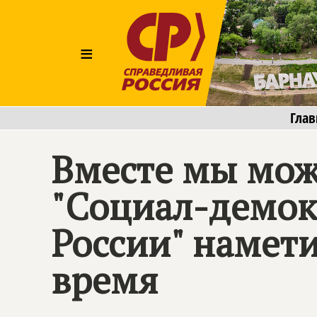
≡
Глав
Вместе мы мож
"Социал-демок
России" намет
время