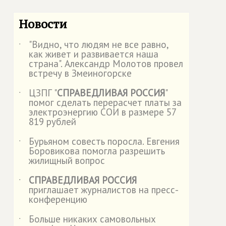
Новости
"Видно, что людям не все равно,
˙
как живет и развивается наша
страна". Александр Молотов провел
встречу в Змеиногорске
ЦЗПГ "
СПРАВЕДЛИВАЯ РОССИЯ
"
˙
помог сделать перерасчет платы за
электроэнергию СОИ в размере 57
819 рублей
Бурьяном совесть поросла. Евгения
˙
Боровикова помогла разрешить
жилищный вопрос
СПРАВЕДЛИВАЯ РОССИЯ
˙
приглашает журналистов на пресс-
конференцию
Больше никаких самовольных
˙