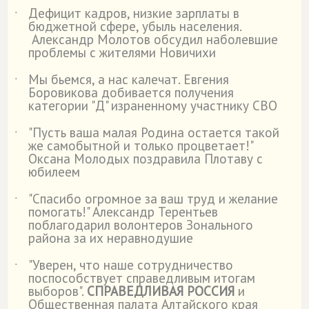
Дефицит кадров, низкие зарплаты в
˙
бюджетной сфере, убыль населения.
Александр Молотов обсудил наболевшие
проблемы с жителями Новичихи
Мы бьемся, а нас калечат. Евгения
˙
Боровикова добивается получения
категории "Д" израненному участнику СВО
"Пусть ваша малая Родина остается такой
˙
же самобытной и только процветает!"
Оксана Молодых поздравила Плотаву с
юбилеем
"Спасибо огромное за ваш труд и желание
˙
помогать!" Александр Терентьев
поблагодарил волонтеров Зонального
района за их неравнодушие
"Уверен, что наше сотрудничество
˙
поспособствует справедливым итогам
выборов".
СПРАВЕДЛИВАЯ РОССИЯ
и
Общественная палата Алтайского края