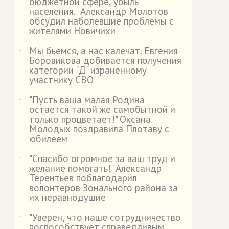
бюджетной сфере, убыль
населения. Александр Молотов
обсудил наболевшие проблемы с
жителями Новичихи
Мы бьемся, а нас калечат. Евгения
˙
Боровикова добивается получения
категории "Д" израненному
участнику СВО
"Пусть ваша малая Родина
˙
остается такой же самобытной и
только процветает!" Оксана
Молодых поздравила Плотаву с
юбилеем
"Спасибо огромное за ваш труд и
˙
желание помогать!" Александр
Терентьев поблагодарил
волонтеров Зонального района за
их неравнодушие
"Уверен, что наше сотрудничество
˙
поспособствует справедливым