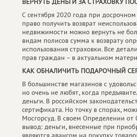
ВЕРНУТЬ ДЕНЬГИ ЗА СТРАХОВКУ ПО
С сентября 2020 года при досрочном
право получить возврат неиспользов
недвижимости можно вернуть не бол
видам полисов сумма к возврату оп
использования страховки. Все дета
прав граждан – в актуальном матер
КАК ОБНАЛИЧИТЬ ПОДАРОЧНЫЙ СЕ
В большинстве магазинов с удоволь
но очень не любят, когда предъявит
деньги. В российском законодательс
сертификата. Но точку в спорах, мож
Мосгорсуд. В своем Определении от 
вывод: деньги, внесенные при прио
являются авансом на покупку товаро