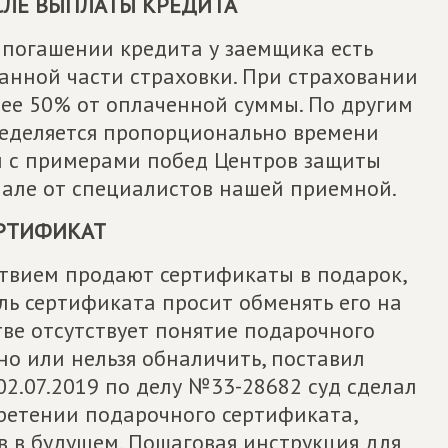
СЛЕ ВЫПЛАТЫ КРЕДИТА
 погашении кредита у заемщика есть
анной части страховки. При страховании
ее 50% от оплаченной суммы. По другим
ределяется пропорционально времени
ли с примерами побед Центров защиты
иале от специалистов нашей приемной.
РТИФИКАТ
ствием продают сертификаты в подарок,
ель сертификата просит обменять его на
тве отсутствует понятие подарочного
но или нельзя обналичить, поставил
02.07.2019 по делу №33-28682 суд сделал
бретении подарочного сертификата,
в в будущем. Пошаговая инструкция для