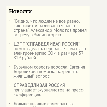
Новости
"Видно, что людям не все равно,
˙
как живет и развивается наша
страна". Александр Молотов провел
встречу в Змеиногорске
ЦЗПГ "
СПРАВЕДЛИВАЯ РОССИЯ
"
˙
помог сделать перерасчет платы за
электроэнергию СОИ в размере 57
819 рублей
Бурьяном совесть поросла. Евгения
˙
Боровикова помогла разрешить
жилищный вопрос
СПРАВЕДЛИВАЯ РОССИЯ
˙
приглашает журналистов на пресс-
конференцию
Больше никаких самовольных
˙