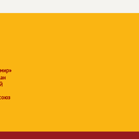
 мир»
дан
Й
союз