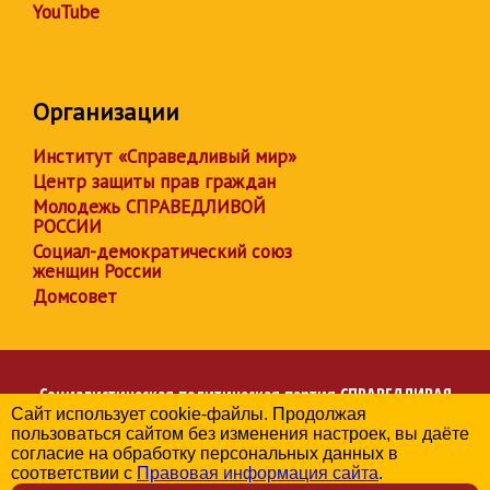
YouTube
Организации
Институт «Справедливый мир»
Центр защиты прав граждан
Молодежь СПРАВЕДЛИВОЙ
РОССИИ
Социал-демократический союз
женщин России
Домсовет
Социалистическая политическая партия
СПРАВЕДЛИВАЯ
Сайт использует cookie-файлы. Продолжая
РОССИЯ
пользоваться сайтом без изменения настроек, вы даёте
Региональное отделение партии в Алтайском крае
согласие на обработку персональных данных в
© 2006-2026
соответствии с
Правовая информация сайта
.