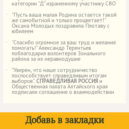
категории "Д" израненному участнику СВО
"Пусть ваша малая Родина остается такой
˙
же самобытной и только процветает!"
Оксана Молодых поздравила Плотаву с
юбилеем
"Спасибо огромное за ваш труд и желание
˙
помогать!" Александр Терентьев
поблагодарил волонтеров Зонального
района за их неравнодушие
"Уверен, что наше сотрудничество
˙
поспособствует справедливым итогам
выборов".
СПРАВЕДЛИВАЯ РОССИЯ
и
Общественная палата Алтайского края
подписали соглашение о взаимодействии
Добавь в закладки