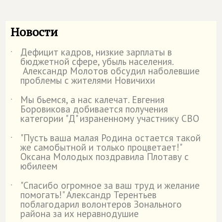
Новости
Дефицит кадров, низкие зарплаты в
˙
бюджетной сфере, убыль населения.
Александр Молотов обсудил наболевшие
проблемы с жителями Новичихи
Мы бьемся, а нас калечат. Евгения
˙
Боровикова добивается получения
категории "Д" израненному участнику СВО
"Пусть ваша малая Родина остается такой
˙
же самобытной и только процветает!"
Оксана Молодых поздравила Плотаву с
юбилеем
"Спасибо огромное за ваш труд и желание
˙
помогать!" Александр Терентьев
поблагодарил волонтеров Зонального
района за их неравнодушие