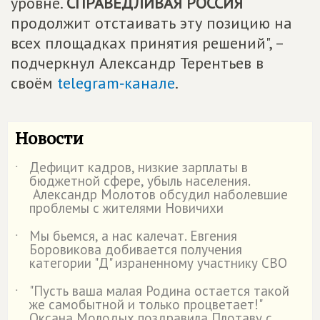
уровне.
СПРАВЕДЛИВАЯ РОССИЯ
продолжит отстаивать эту позицию на
всех площадках принятия решений", –
подчеркнул Александр Терентьев в
своём
telegram‑канале
.
Новости
Дефицит кадров, низкие зарплаты в
˙
бюджетной сфере, убыль населения.
Александр Молотов обсудил наболевшие
проблемы с жителями Новичихи
Мы бьемся, а нас калечат. Евгения
˙
Боровикова добивается получения
категории "Д" израненному участнику СВО
"Пусть ваша малая Родина остается такой
˙
же самобытной и только процветает!"
Оксана Молодых поздравила Плотаву с