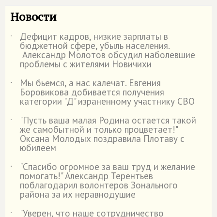
Новости
Дефицит кадров, низкие зарплаты в
˙
бюджетной сфере, убыль населения.
Александр Молотов обсудил наболевшие
проблемы с жителями Новичихи
Мы бьемся, а нас калечат. Евгения
˙
Боровикова добивается получения
категории "Д" израненному участнику СВО
"Пусть ваша малая Родина остается такой
˙
же самобытной и только процветает!"
Оксана Молодых поздравила Плотаву с
юбилеем
"Спасибо огромное за ваш труд и желание
˙
помогать!" Александр Терентьев
поблагодарил волонтеров Зонального
района за их неравнодушие
"Уверен, что наше сотрудничество
˙