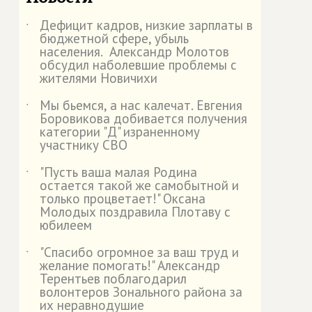
Дефицит кадров, низкие зарплаты в
˙
бюджетной сфере, убыль
населения. Александр Молотов
обсудил наболевшие проблемы с
жителями Новичихи
Мы бьемся, а нас калечат. Евгения
˙
Боровикова добивается получения
категории "Д" израненному
участнику СВО
"Пусть ваша малая Родина
˙
остается такой же самобытной и
только процветает!" Оксана
Молодых поздравила Плотаву с
юбилеем
"Спасибо огромное за ваш труд и
˙
желание помогать!" Александр
Терентьев поблагодарил
волонтеров Зонального района за
их неравнодушие