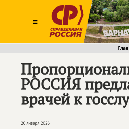
≡
Глав
Пропорционал
РОССИЯ
предла
врачей к госс
20 января 2026