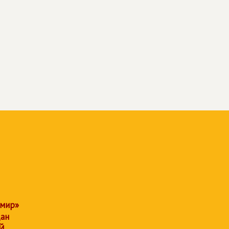
 мир»
дан
Й