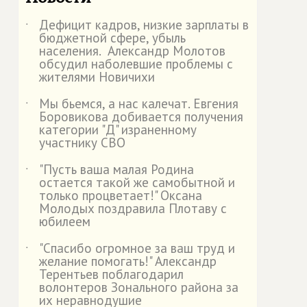
Дефицит кадров, низкие зарплаты в
˙
бюджетной сфере, убыль
населения. Александр Молотов
обсудил наболевшие проблемы с
жителями Новичихи
Мы бьемся, а нас калечат. Евгения
˙
Боровикова добивается получения
категории "Д" израненному
участнику СВО
"Пусть ваша малая Родина
˙
остается такой же самобытной и
только процветает!" Оксана
Молодых поздравила Плотаву с
юбилеем
"Спасибо огромное за ваш труд и
˙
желание помогать!" Александр
Терентьев поблагодарил
волонтеров Зонального района за
их неравнодушие