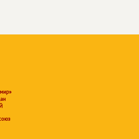
 мир»
дан
Й
союз