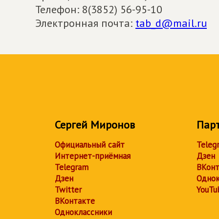
Телефон: 8(3852) 56-95-10
Электронная почта:
tab_d@mail.ru
Сергей Миронов
Пар
Официальный сайт
Teleg
Интернет-приёмная
Дзен
Telegram
ВКонт
Дзен
Однок
Twitter
YouTu
ВКонтакте
Одноклассники