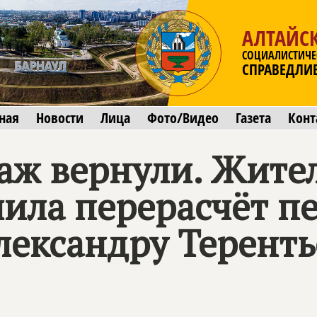
АЛТАЙС
СОЦИАЛИСТИЧЕ
СПРАВЕДЛИ
ная
Новости
Лица
Фото/Видео
Газета
Конт
аж вернули. Жите
ила перерасчёт п
лександру Теренть