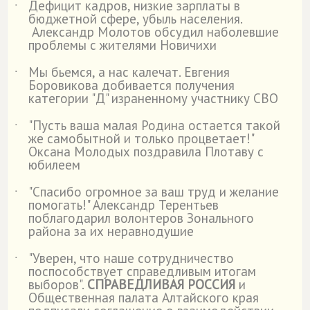
Дефицит кадров, низкие зарплаты в
˙
бюджетной сфере, убыль населения.
Александр Молотов обсудил наболевшие
проблемы с жителями Новичихи
Мы бьемся, а нас калечат. Евгения
˙
Боровикова добивается получения
категории "Д" израненному участнику СВО
"Пусть ваша малая Родина остается такой
˙
же самобытной и только процветает!"
Оксана Молодых поздравила Плотаву с
юбилеем
"Спасибо огромное за ваш труд и желание
˙
помогать!" Александр Терентьев
поблагодарил волонтеров Зонального
района за их неравнодушие
"Уверен, что наше сотрудничество
˙
поспособствует справедливым итогам
выборов".
СПРАВЕДЛИВАЯ РОССИЯ
и
Общественная палата Алтайского края