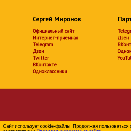
Сергей Миронов
Пар
Официальный сайт
Teleg
Интернет-приёмная
Дзен
Telegram
ВКонт
Дзен
Однок
Twitter
YouTu
ВКонтакте
Одноклассники
Сайт использует cookie-файлы. Продолжая пользоваться 