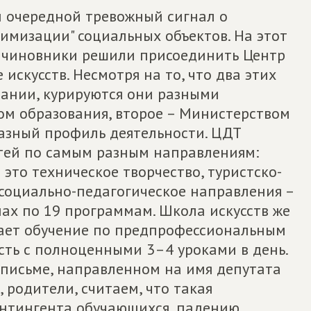
 очередной тревожный сигнал о
имизации" социальных объектов. На этот
де чиновники решили присоединить Центр
 искусств. Несмотря на то, что два этих
ании, курируются они разными
ом образования, второе – Министерством
 разный профиль деятельности. ЦДТ
тей по самым разным направлениям:
это техническое творчество, туристско-
 социально-педагогическое направления –
пах по 19 программам. Школа искусств же
гает обучение по предпрофессиональным
есть с полноценными 3–4 уроками в день.
 письме, направленном на имя депутата
 родители, считаем, что такая
онтингента обучающихся, падению