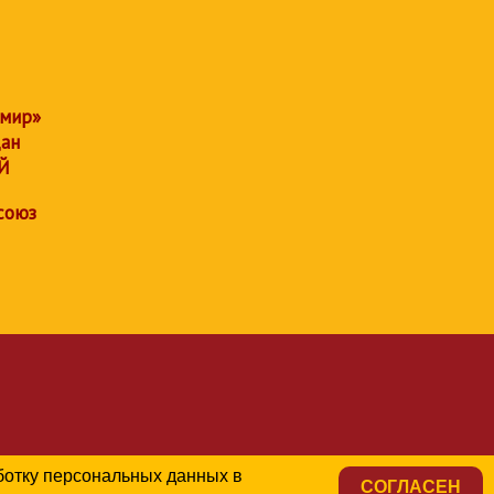
 мир»
дан
Й
союз
аботку персональных данных в
СОГЛАСЕН