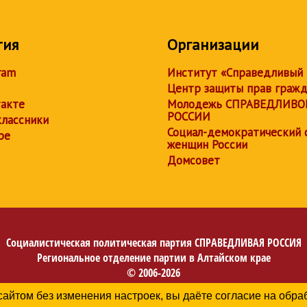
тия
Организации
ram
Институт «Справедливый
Центр защиты прав граж
акте
Молодежь СПРАВЕДЛИВО
РОССИИ
лассники
Социал-демократический 
be
женщин России
Домсовет
Социалистическая политическая партия
СПРАВЕДЛИВАЯ РОССИЯ
Региональное отделение партии в Алтайском крае
© 2006-2026
Политика в отношении обработки персональных данных
сайтом без изменения настроек, вы даёте согласие на обр