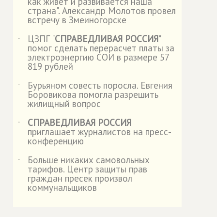
как живет и развивается наша
страна". Александр Молотов провел
встречу в Змеиногорске
ЦЗПГ "
СПРАВЕДЛИВАЯ РОССИЯ
"
˙
помог сделать перерасчет платы за
электроэнергию СОИ в размере 57
819 рублей
Бурьяном совесть поросла. Евгения
˙
Боровикова помогла разрешить
жилищный вопрос
СПРАВЕДЛИВАЯ РОССИЯ
˙
приглашает журналистов на пресс-
конференцию
Больше никаких самовольных
˙
тарифов. Центр защиты прав
граждан пресек произвол
коммунальщиков