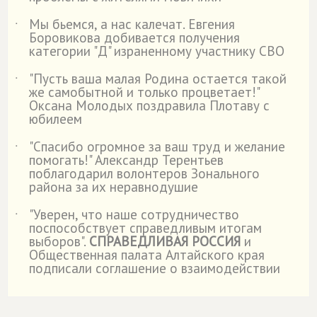
Мы бьемся, а нас калечат. Евгения
˙
Боровикова добивается получения
категории "Д" израненному участнику СВО
"Пусть ваша малая Родина остается такой
˙
же самобытной и только процветает!"
Оксана Молодых поздравила Плотаву с
юбилеем
"Спасибо огромное за ваш труд и желание
˙
помогать!" Александр Терентьев
поблагодарил волонтеров Зонального
района за их неравнодушие
"Уверен, что наше сотрудничество
˙
поспособствует справедливым итогам
выборов".
СПРАВЕДЛИВАЯ РОССИЯ
и
Общественная палата Алтайского края
подписали соглашение о взаимодействии