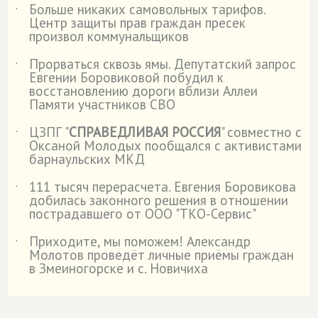
Больше никаких самовольных тарифов.
˙
Центр защиты прав граждан пресек
произвол коммунальщиков
Прорваться сквозь ямы. Депутатский запрос
˙
Евгении Боровиковой побудил к
восстановлению дороги вблизи Аллеи
Памяти участников СВО
ЦЗПГ "
СПРАВЕДЛИВАЯ РОССИЯ
" совместно с
˙
Оксаной Молодых пообщался с активистами
барнаульских МКД
111 тысяч перерасчета. Евгения Боровикова
˙
добилась законного решения в отношении
пострадавшего от ООО "ТКО-Сервис"
Приходите, мы поможем! Александр
˙
Молотов проведёт личные приёмы граждан
в Змеиногорске и с. Новичиха