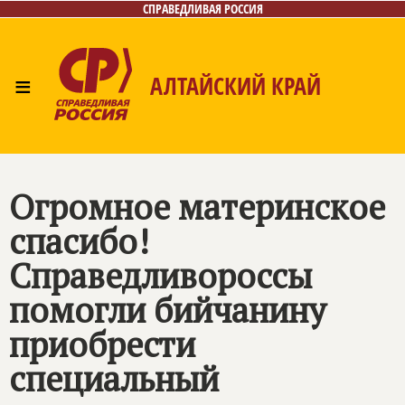
СПРАВЕДЛИВАЯ РОССИЯ
≡
АЛТАЙСКИЙ КРАЙ
Главная
Новости
Лица
Фото/Видео
Газета
Контакты
Огромное материнское
спасибо!
Справедливороссы
помогли бийчанину
приобрести
специальный