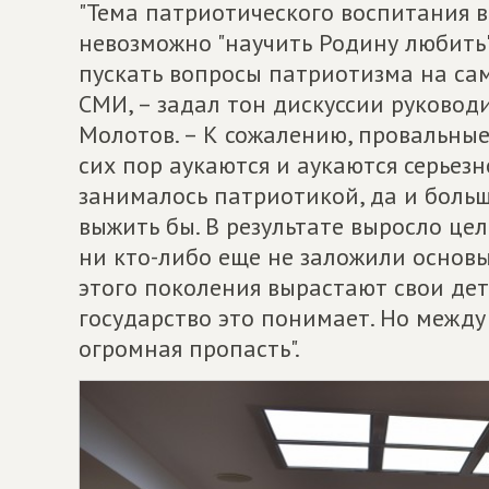
"Тема патриотического воспитания в
невозможно "научить Родину любить",
пускать вопросы патриотизма на сам
СМИ, – задал тон дискуссии руковод
Молотов. – К сожалению, провальны
сих пор аукаются и аукаются серьезн
занималось патриотикой, да и больш
выжить бы. В результате выросло це
ни кто-либо еще не заложили основы
этого поколения вырастают свои дети
государство это понимает. Но межд
огромная пропасть".