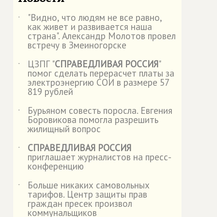
"Видно, что людям не все равно,
˙
как живет и развивается наша
страна". Александр Молотов провел
встречу в Змеиногорске
ЦЗПГ "
СПРАВЕДЛИВАЯ РОССИЯ
"
˙
помог сделать перерасчет платы за
электроэнергию СОИ в размере 57
819 рублей
Бурьяном совесть поросла. Евгения
˙
Боровикова помогла разрешить
жилищный вопрос
СПРАВЕДЛИВАЯ РОССИЯ
˙
приглашает журналистов на пресс-
конференцию
Больше никаких самовольных
˙
тарифов. Центр защиты прав
граждан пресек произвол
коммунальщиков