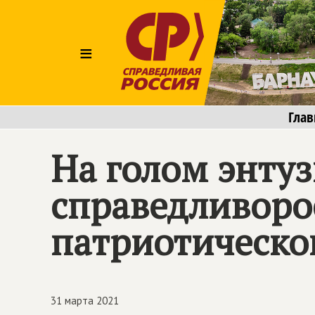
≡
Глав
На голом энту
справедливоро
патриотическо
31 марта 2021