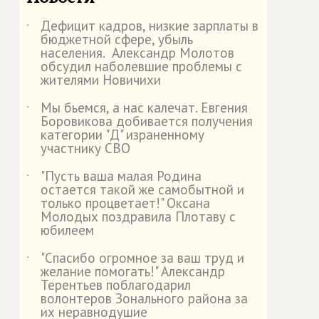
Дефицит кадров, низкие зарплаты в
˙
бюджетной сфере, убыль
населения. Александр Молотов
обсудил наболевшие проблемы с
жителями Новичихи
Мы бьемся, а нас калечат. Евгения
˙
Боровикова добивается получения
категории "Д" израненному
участнику СВО
"Пусть ваша малая Родина
˙
остается такой же самобытной и
только процветает!" Оксана
Молодых поздравила Плотаву с
юбилеем
"Спасибо огромное за ваш труд и
˙
желание помогать!" Александр
Терентьев поблагодарил
волонтеров Зонального района за
их неравнодушие