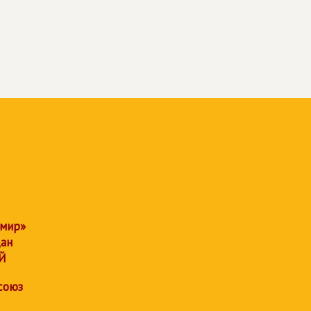
 мир»
дан
Й
союз