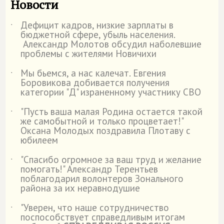
Новости
Дефицит кадров, низкие зарплаты в
˙
бюджетной сфере, убыль населения.
Александр Молотов обсудил наболевшие
проблемы с жителями Новичихи
Мы бьемся, а нас калечат. Евгения
˙
Боровикова добивается получения
категории "Д" израненному участнику СВО
"Пусть ваша малая Родина остается такой
˙
же самобытной и только процветает!"
Оксана Молодых поздравила Плотаву с
юбилеем
"Спасибо огромное за ваш труд и желание
˙
помогать!" Александр Терентьев
поблагодарил волонтеров Зонального
района за их неравнодушие
"Уверен, что наше сотрудничество
˙
поспособствует справедливым итогам