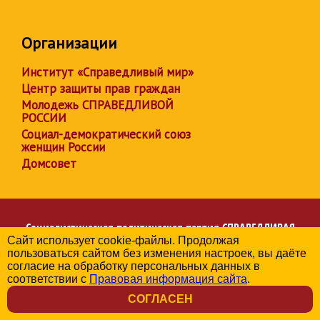
Организации
Институт «Справедливый мир»
Центр защиты прав граждан
Молодежь СПРАВЕДЛИВОЙ
РОССИИ
Социал-демократический союз
женщин России
Домсовет
Социалистическая политическая партия
СПРАВЕДЛИВАЯ
Сайт использует cookie-файлы. Продолжая
РОССИЯ
пользоваться сайтом без изменения настроек, вы даёте
Региональное отделение партии в Алтайском крае
согласие на обработку персональных данных в
© 2006-2026
соответствии с
Правовая информация сайта
.
Политика в отношении обработки персональных данных
СОГЛАСЕН