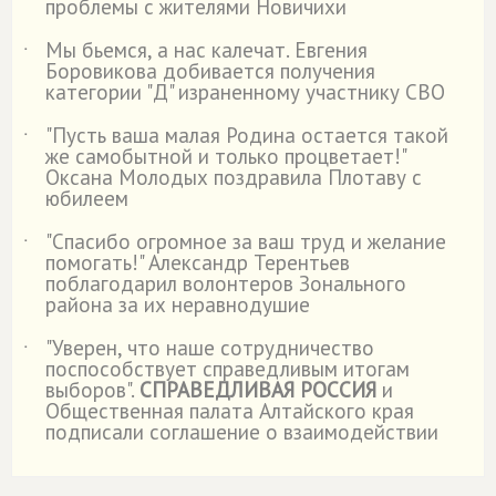
проблемы с жителями Новичихи
Мы бьемся, а нас калечат. Евгения
˙
Боровикова добивается получения
категории "Д" израненному участнику СВО
"Пусть ваша малая Родина остается такой
˙
же самобытной и только процветает!"
Оксана Молодых поздравила Плотаву с
юбилеем
"Спасибо огромное за ваш труд и желание
˙
помогать!" Александр Терентьев
поблагодарил волонтеров Зонального
района за их неравнодушие
"Уверен, что наше сотрудничество
˙
поспособствует справедливым итогам
выборов".
СПРАВЕДЛИВАЯ РОССИЯ
и
Общественная палата Алтайского края
подписали соглашение о взаимодействии