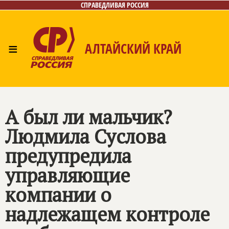
СПРАВЕДЛИВАЯ РОССИЯ
≡
АЛТАЙСКИЙ КРАЙ
Главная
Новости
Лица
Фото/Видео
Газета
Контакты
А был ли мальчик?
Людмила Суслова
предупредила
управляющие
компании о
надлежащем контроле