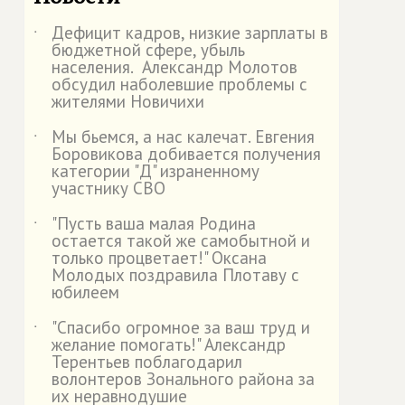
Дефицит кадров, низкие зарплаты в
˙
бюджетной сфере, убыль
населения. Александр Молотов
обсудил наболевшие проблемы с
жителями Новичихи
Мы бьемся, а нас калечат. Евгения
˙
Боровикова добивается получения
категории "Д" израненному
участнику СВО
"Пусть ваша малая Родина
˙
остается такой же самобытной и
только процветает!" Оксана
Молодых поздравила Плотаву с
юбилеем
"Спасибо огромное за ваш труд и
˙
желание помогать!" Александр
Терентьев поблагодарил
волонтеров Зонального района за
их неравнодушие