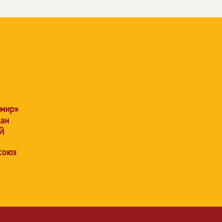
 мир»
дан
Й
союз