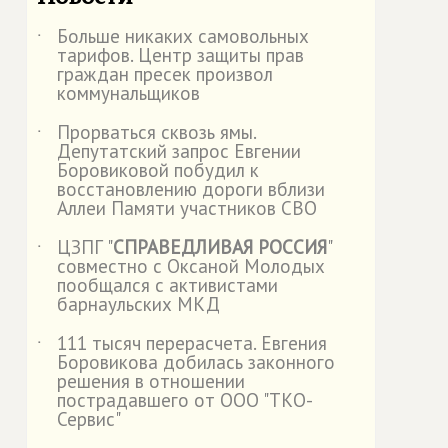
Больше никаких самовольных
˙
тарифов. Центр защиты прав
граждан пресек произвол
коммунальщиков
Прорваться сквозь ямы.
˙
Депутатский запрос Евгении
Боровиковой побудил к
восстановлению дороги вблизи
Аллеи Памяти участников СВО
ЦЗПГ "
СПРАВЕДЛИВАЯ РОССИЯ
"
˙
совместно с Оксаной Молодых
пообщался с активистами
барнаульских МКД
111 тысяч перерасчета. Евгения
˙
Боровикова добилась законного
решения в отношении
пострадавшего от ООО "ТКО-
Сервис"