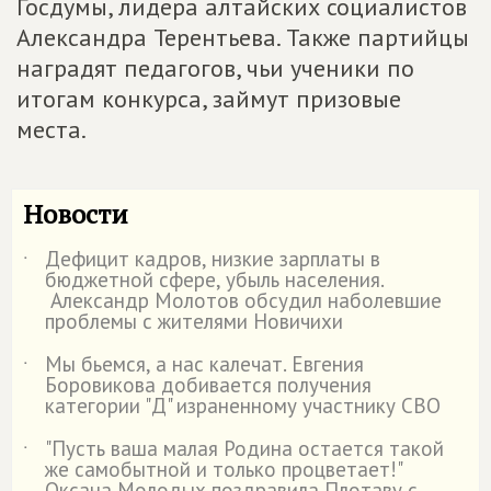
Госдумы, лидера алтайских социалистов
Александра Терентьева. Также партийцы
наградят педагогов, чьи ученики по
итогам конкурса, займут призовые
места.
Новости
Дефицит кадров, низкие зарплаты в
˙
бюджетной сфере, убыль населения.
Александр Молотов обсудил наболевшие
проблемы с жителями Новичихи
Мы бьемся, а нас калечат. Евгения
˙
Боровикова добивается получения
категории "Д" израненному участнику СВО
"Пусть ваша малая Родина остается такой
˙
же самобытной и только процветает!"
Оксана Молодых поздравила Плотаву с