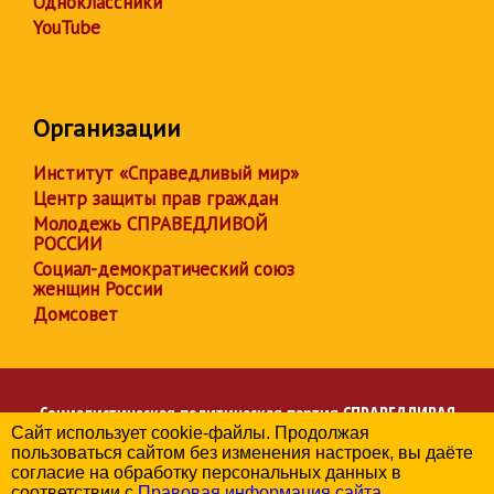
Одноклассники
YouTube
Организации
Институт «Справедливый мир»
Центр защиты прав граждан
Молодежь СПРАВЕДЛИВОЙ
РОССИИ
Социал-демократический союз
женщин России
Домсовет
Социалистическая политическая партия
СПРАВЕДЛИВАЯ
Сайт использует cookie-файлы. Продолжая
РОССИЯ
пользоваться сайтом без изменения настроек, вы даёте
Региональное отделение партии в Алтайском крае
согласие на обработку персональных данных в
© 2006-2026
соответствии с
Правовая информация сайта
.