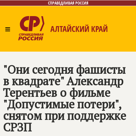
СПРАВЕДЛИВАЯ РОССИЯ
≡
АЛТАЙСКИЙ КРАЙ
Главная
Новости
Лица
Фото/Видео
Газета
Контакты
"Они сегодня фашисты
в квадрате" Александр
Терентьев о фильме
"Допустимые потери",
снятом при поддержке
СРЗП