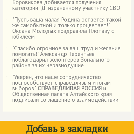
Боровикова добивается получения
категории "Д" израненному участнику СВО
"Пусть ваша малая Родина остается такой
˙
же самобытной и только процветает!"
Оксана Молодых поздравила Плотаву с
юбилеем
"Спасибо огромное за ваш труд и желание
˙
помогать!" Александр Терентьев
поблагодарил волонтеров Зонального
района за их неравнодушие
"Уверен, что наше сотрудничество
˙
поспособствует справедливым итогам
выборов".
СПРАВЕДЛИВАЯ РОССИЯ
и
Общественная палата Алтайского края
подписали соглашение о взаимодействии
Добавь в закладки