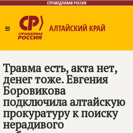
СПРАВЕДЛИВАЯ РОССИЯ
≡
АЛТАЙСКИЙ КРАЙ
Главная
Новости
Лица
Фото/Видео
Газета
Контакты
Травма есть, акта нет,
денег тоже. Евгения
Боровикова
подключила алтайскую
прокуратуру к поиску
нерадивого