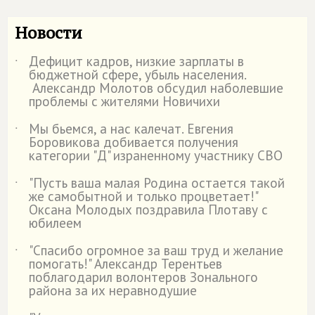
Новости
Дефицит кадров, низкие зарплаты в
˙
бюджетной сфере, убыль населения.
Александр Молотов обсудил наболевшие
проблемы с жителями Новичихи
Мы бьемся, а нас калечат. Евгения
˙
Боровикова добивается получения
категории "Д" израненному участнику СВО
"Пусть ваша малая Родина остается такой
˙
же самобытной и только процветает!"
Оксана Молодых поздравила Плотаву с
юбилеем
"Спасибо огромное за ваш труд и желание
˙
помогать!" Александр Терентьев
поблагодарил волонтеров Зонального
района за их неравнодушие