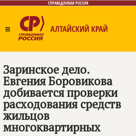
СПРАВЕДЛИВАЯ РОССИЯ
≡
АЛТАЙСКИЙ КРАЙ
Главная
Новости
Лица
Фото/Видео
Газета
Контакты
Заринское дело.
Евгения Боровикова
добивается проверки
расходования средств
жильцов
многоквартирных