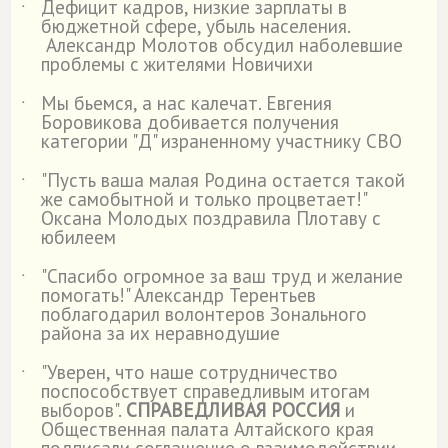
Дефицит кадров, низкие зарплаты в
˙
бюджетной сфере, убыль населения.
Александр Молотов обсудил наболевшие
проблемы с жителями Новичихи
Мы бьемся, а нас калечат. Евгения
˙
Боровикова добивается получения
категории "Д" израненному участнику СВО
"Пусть ваша малая Родина остается такой
˙
же самобытной и только процветает!"
Оксана Молодых поздравила Плотаву с
юбилеем
"Спасибо огромное за ваш труд и желание
˙
помогать!" Александр Терентьев
поблагодарил волонтеров Зонального
района за их неравнодушие
"Уверен, что наше сотрудничество
˙
поспособствует справедливым итогам
выборов".
СПРАВЕДЛИВАЯ РОССИЯ
и
Общественная палата Алтайского края