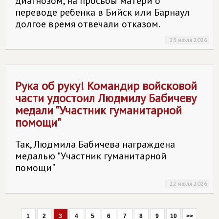
диагнозом, на просьбы матери о
переводе ребенка в Бийск или Барнаул
долгое время отвечали отказом.
23 июля 2026
Рука об руку! Командир войсковой
части удостоил Людмилу Бабичеву
медали "Участник гуманитарной
помощи"
Так, Людмила Бабичева награждена
медалью "Участник гуманитарной
помощи"
22 июля 2026
1
2
3
4
5
6
7
8
9
10
>>