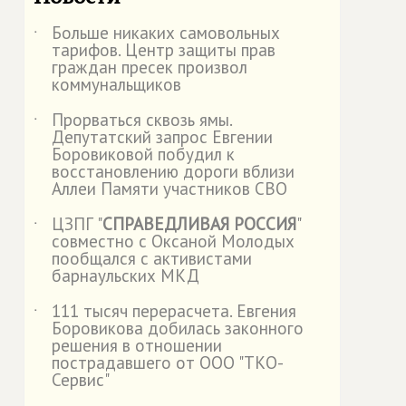
Больше никаких самовольных
˙
тарифов. Центр защиты прав
граждан пресек произвол
коммунальщиков
Прорваться сквозь ямы.
˙
Депутатский запрос Евгении
Боровиковой побудил к
восстановлению дороги вблизи
Аллеи Памяти участников СВО
ЦЗПГ "
СПРАВЕДЛИВАЯ РОССИЯ
"
˙
совместно с Оксаной Молодых
пообщался с активистами
барнаульских МКД
111 тысяч перерасчета. Евгения
˙
Боровикова добилась законного
решения в отношении
пострадавшего от ООО "ТКО-
Сервис"