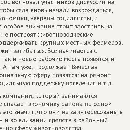
прос волновал участников дискуссии на
чтобы села вновь начали возрождаться,
кономики, уверены социалисты, и
И особое внимание стоит заострить на
х не построят животноводческие
 поддерживать крупных местных фермеров,
жит загибаться. Все начинается с
 Так и новые рабочие места появятся, и
 А там уже, продолжает Вячеслав
социальную сферу появятся: на ремонт
оциальную поддержку населения и т.д.
ть компании, который занимаются
е спасает экономику района по одной
 это значит, что они не заинтересованы в
н и во вливании средств в районный
енно сферу животноводства.