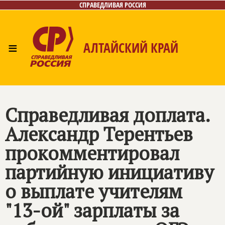
СПРАВЕДЛИВАЯ РОССИЯ
≡
АЛТАЙСКИЙ КРАЙ
Главная
Новости
Лица
Фото/Видео
Газета
Контакты
Справедливая доплата.
Александр Терентьев
прокомментировал
партийную инициативу
о выплате учителям
"13-ой" зарплаты за