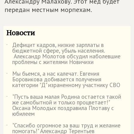
Александру Малахову. Этот мёд будет
передан местным морпехам.
Новости
Дефицит кадров, низкие зарплаты в
˙
бюджетной сфере, убыль населения.
Александр Молотов обсудил наболевшие
проблемы с жителями Новичихи
Мы бьемся, а нас калечат. Евгения
˙
Боровикова добивается получения
категории "Д" израненному участнику СВО
"Пусть ваша малая Родина остается такой
˙
же самобытной и только процветает!"
Оксана Молодых поздравила Плотаву с
юбилеем
"Спасибо огромное за ваш труд и желание
˙
помогать!" Александр Терентьев