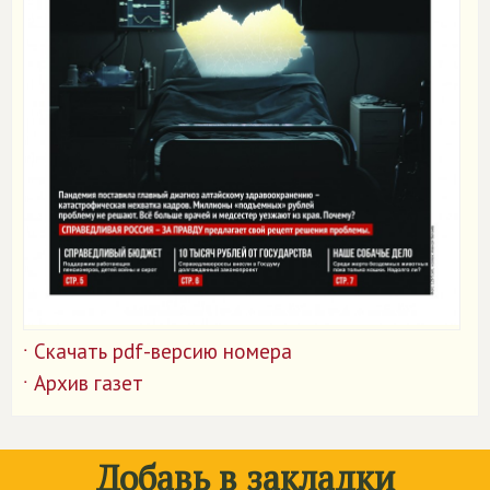
Скачать pdf-версию номера
˙
Архив газет
˙
Добавь в закладки